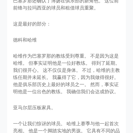
巴塞罗那还确认了博扬在俱乐部的新角色。 这位前
前锋与拉玛西亚的球员和租借球员重聚。
这是最好的部分：
德科和哈维
哈维作为巴塞罗那的教练受到尊重。 不是因为这是
哈维。 但事实证明他是一位好教练。 得到了延期。
我们很开心。 这不仅仅是身体。 不过，哈维的主教
练任期并未延长。 我赢得了它，因为我做得很好。
他是俱乐部历史上最好的球员之一。 然而，事实证
明他是一位出色的教练。 我确信我们会达成协议。
亚马尔层压板家具。
一个让我们惊讶的球员。 哈维上赛季与他一起首次
亮相。 他是一个脚踏实地的男孩。 它具有不同的品