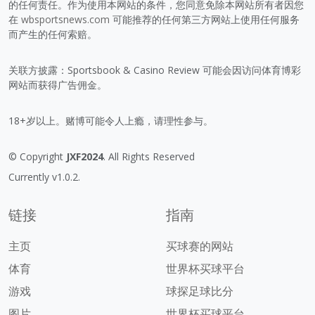
的任何责任。作为使用本网站的条件，您同意免除本网站所有者因您
在
wbsportsnews.com
可能推荐的任何第三方网站上使用任何服务
而产生的任何索赔。
关联方披露：Sportsbook & Casino Review 可能会因访问体育博彩
网站而获得广告佣金。
18+岁以上。赌博可能令人上瘾，请理性参与。
© Copyright
JXF2024
. All Rights Reserved
Currently v1.0.2.
链接
指南
主页
买球赛的网站
体育
世界杯买球平台
游戏
球探足球比分
图片
世界杯买球平台