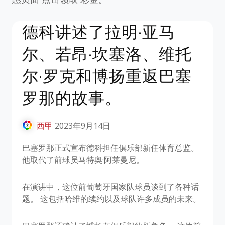
德科讲述了拉明·亚马
尔、若昂·坎塞洛、维托
尔·罗克和博扬重返巴塞
罗那的故事。
西甲
2023年9月14日
巴塞罗那正式宣布德科担任俱乐部新任体育总监。
他取代了前球员马特奥·阿莱曼尼。
在演讲中，这位前葡萄牙国家队球员谈到了各种话
题。 这包括哈维的续约以及球队许多成员的未来。