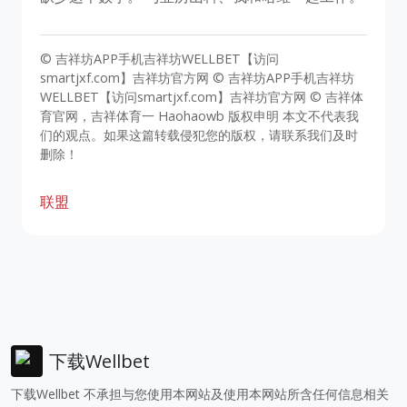
© 吉祥坊APP手机吉祥坊WELLBET【访问
smartjxf.com】吉祥坊官方网 © 吉祥坊APP手机吉祥坊
WELLBET【访问smartjxf.com】吉祥坊官方网 © 吉祥体
育官网，吉祥体育一 Haohaowb 版权申明 本文不代表我
们的观点。如果这篇转载侵犯您的版权，请联系我们及时
删除！
联盟
下载Wellbet
下载Wellbet 不承担与您使用本网站及使用本网站所含任何信息相关