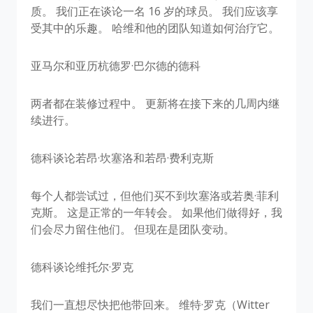
质。 我们正在谈论一名 16 岁的球员。 我们应该享
受其中的乐趣。 哈维和他的团队知道如何治疗它。
亚马尔和亚历杭德罗·巴尔德的德科
两者都在装修过程中。 更新将在接下来的几周内继
续进行。
德科谈论若昂·坎塞洛和若昂·费利克斯
每个人都尝试过，但他们买不到坎塞洛或若奥·菲利
克斯。 这是正常的一年转会。 如果他们做得好，我
们会尽力留住他们。 但现在是团队变动。
德科谈论维托尔·罗克
我们一直想尽快把他带回来。 维特·罗克（Witter