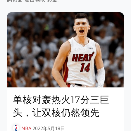
单核对轰热火17分三巨
头，让双核仍然领先
NBA
2022年5月18日