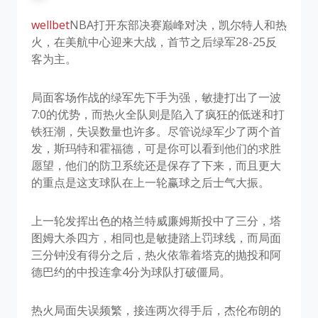
wellbet
​NBA打开东部决赛巅峰对决，凯尔特人和热
火，在美航中心迎来大战，首节之后绿军28-25反
客为主。
局面客场作战的绿军先下手为强，敏捷打出了一波
7:0的优势，而热火全队则是陷入了疯狂的低迷和打
铁狂潮，失误数量也许多。尽管说绿军少了两个首
发，斯玛特和霍福德，可是你可以看到他们的求胜
愿望，他们的防卫系统还是保存了下来，而且更大
的重点是这支球队在上一轮赢球之后士气大振。
上一轮发挥出色的格兰特威廉姆斯投中了三分，塔
图姆大杀四方，相同也是敏捷踏上罚球线，而局面
三分钟没有得分之后，热火依靠着塔克的抛投和阿
德巴约的中投连拿4分为球队打破僵局。
热火局面失误频繁，接连两次得手后，杰伦布朗的