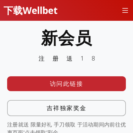
下载Wellbet
新会员
注册送18
访问此链接
吉祥独家奖金
注册就送 限量好礼 手刀领取 于活动期间内前往优
惠页面”点击领取”彩金。