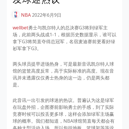
NBA
2022年6月9日
wellbet
​勇士与凯尔特人的总决赛G3将到绿军主
场，此前两头战成1-1，根据历史数据显示，谁可以
拿下G3将简直夺得总冠军，名宿麦迪赛前更看好绿
衫军拿下G3。
两头球员提早进场热身，可是最新音讯凯尔特人球
馆的篮筐高度反常，高于实际标准的高度。现在音
讯并未透露仅仅勇士热身的这一边，仍是两头都
是。
此音讯一出引发的球迷的热议。普遍认为这是绿军
在玩盘外招，企图赛前影响勇士的手感，到了实际
竞赛时候可以投丢更多球，这样会添加绿军主场赢
球的概率。我们都知道，NBA球馆简直每天都会有
各种大型活动入场，所以包括地板、篮球架等等设