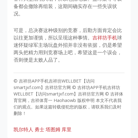
备都会撤除再组装，这期间确实存在一些失误状
况。
可是，总决赛这种级别的竞赛，后勤方面肯定会比
以往更加谨慎，所以呈现这种事情。
吉祥坊手机
​球
迷怀疑绿军主场玩盘外招并非没有依据，仍是希望
两头把精力用到竞赛场上吧，希望这是一个误会，
否则便是太败人品了。
© 吉祥坊APP手机吉祥坊WELLBET【访问
smartjxf.com】吉祥坊官方网 © 吉祥坊APP手机吉祥坊
WELLBET【访问smartjxf.com】吉祥坊官方网 © 吉祥体
育官网，吉祥体育一 Haohaowb 版权申明 本文不代表我
们的观点。如果这篇转载侵犯您的版权，请联系我们及时
删除！
凯尔特人
勇士
塔图姆
库里