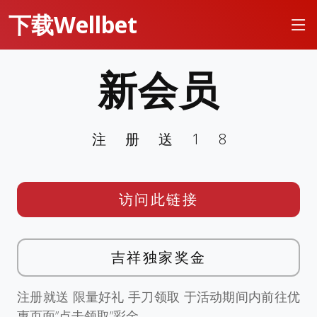
下载Wellbet
新会员
注册送18
访问此链接
吉祥独家奖金
注册就送 限量好礼 手刀领取 于活动期间内前往优
惠页面”点击领取”彩金。