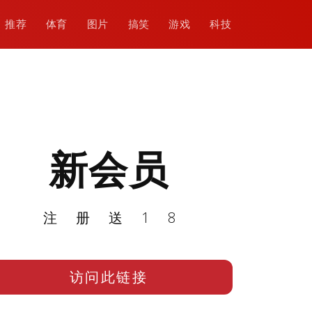
推荐
体育
图片
搞笑
游戏
科技
新会员
注册送18
访问此链接