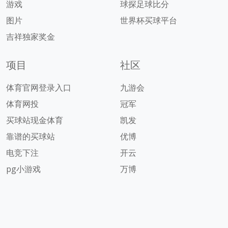
游戏
球探足球比分
图片
世界杯买球平台
吉祥独家奖金
项目
社区
体育官网登录入口
九游会
体育网投
冠军
买球站现金体育
凯发
靠谱的买球站
优博
电竞下注
开云
pg小游戏
万博