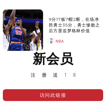
9分17板7帽2断，在场净
胜勇士35分，勇士惨败之
后方显追梦格林价值
NBA
新会员
注册送18
访问此链接