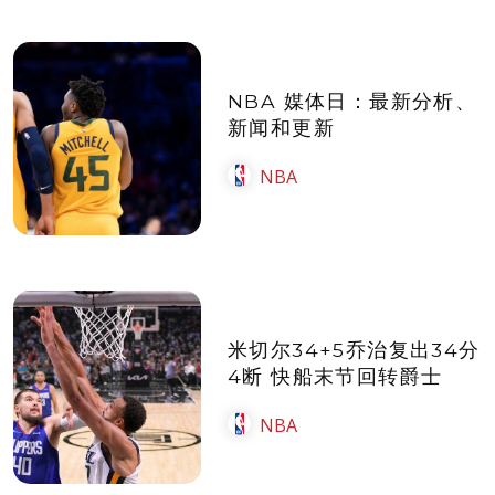
NBA 媒体日：最新分析、
新闻和更新
NBA
米切尔34+5乔治复出34分
4断 快船末节回转爵士
NBA