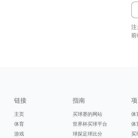
注
前
链接
指南
项
主页
买球赛的网站
体
体育
世界杯买球平台
体
游戏
球探足球比分
买