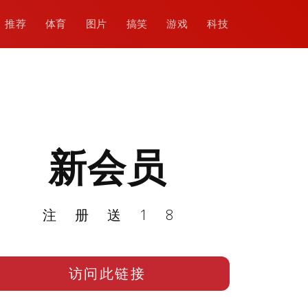
推荐
体育
图片
搞笑
游戏
科技
新会员
注册送18
访问此链接